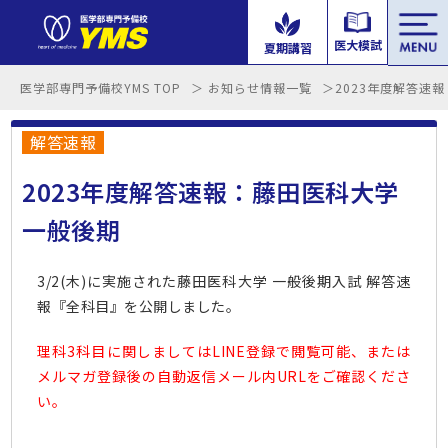
tog
医大模試
夏期講習
nav
医学部専門予備校YMS TOP
お知らせ情報一覧
2023年度解答速
解答速報
2023年度解答速報：藤田医科大学
一般後期
3/2(木)に実施された藤田医科大学 一般後期入試 解答速
報『全科目』を公開しました。
理科3科目に関しましてはLINE登録で閲覧可能、または
メルマガ登録後の自動返信メール内URLをご確認くださ
い。