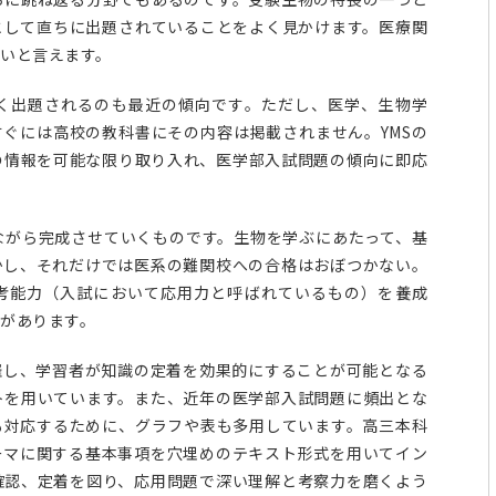
として直ちに出題されていることをよく見かけます。医療関
いと言えます。
く出題されるのも最近の傾向です。ただし、医学、生物学
ぐには高校の教科書にその内容は掲載されません。YMSの
の情報を可能な限り取り入れ、医学部入試問題の傾向に即応
ながら完成させていくものです。生物を学ぶにあたって、基
かし、それだけでは医系の難関校への合格はおぼつかない。
考能力（入試において応用力と呼ばれているもの）を養成
があります。
羅し、学習者が知識の定着を効果的にすることが可能となる
トを用いています。また、近年の医学部入試問題に頻出とな
も対応するために、グラフや表も多用しています。高三本科
ーマに関する基本事項を穴埋めのテキスト形式を用いてイン
確認、定着を図り、応用問題で深い理解と考察力を磨くよう