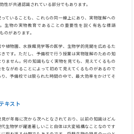
効性が共通認識されている部分でもあります。
配っていることも、これらの同一線上にあり、実物理解への
す。生物の実物教育であることの重要性を説く有名な標語
”というものがあります。
館や植物園、水族館見学等の医学、生物学的見聞を広めるた
べきです。ただし、予備校で行う授業は実物理解のための知
なりません。何の知識もなく実物を見ても、見えてくるもの
象をながめることによって初めて見えてくるものがあるので
必要であり、予備校では限られた時間の中で、最大効率をかけてそ
テキスト
発見が年毎に次から次へとなされており、以前の知識はどん
現代生物学が躍進著しいこと自体は大変結構なことなのです
ちに跳ね返る分野でもあるのです。受験生物の特長の一つと