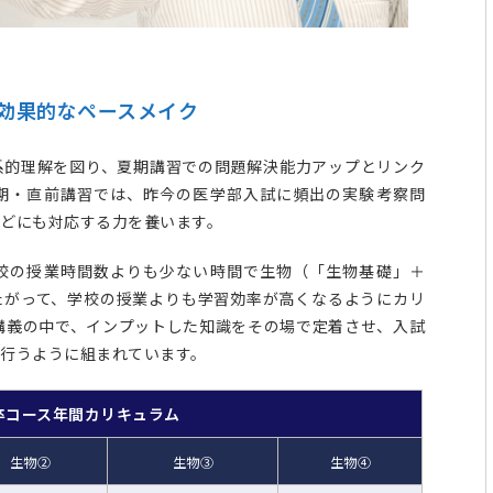
効果的なペースメイク
系的理解を図り、夏期講習での問題解決能力アップとリンク
期・直前講習では、昨今の医学部入試に頻出の実験考察問
どにも対応する力を養います。
校の授業時間数よりも少ない時間で生物（「生物基礎」＋
たがって、学校の授業よりも学習効率が高くなるようにカリ
講義の中で、インプットした知識をその場で定着させ、入試
行うように組まれています。
卒コース年間カリキュラム
生物②
生物③
生物④