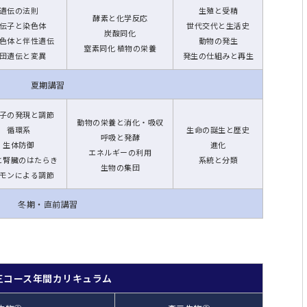
遺伝の法則
生殖と受精
酵素と化学反応
伝子と染色体
世代交代と生活史
炭酸同化
色体と伴性遺伝
動物の発生
窒素同化 植物の栄養
団遺伝と変異
発生の仕組みと再生
夏期講習
子の発現と調節
動物の栄養と消化・吸収
循環系
生命の誕生と歴史
呼吸と発酵
生体防御
進化
エネルギーの利用
と腎臓のはたらき
系統と分類
生物の集団
モンによる調節
冬期・直前講習
三コース年間カリキュラム