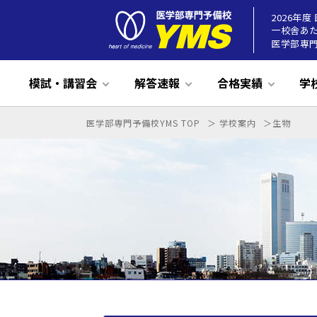
2026年
一校舎あ
医学部専門
模試・講習会
解答速報
合格実績
学
医学部専門予備校YMS TOP
学校案内
生物
推薦対策基礎講座(無料)
合格実績・合格体験談
代表挨拶
入学試験
26年度
講師紹介
担任制度
ズバリ的中26
入学案内・学費制度
教科：英語
夏期講習
2026年度合格実績
YMSとは
学習環境
25年度
教科：数学
国福模試(受付
YMS入学
入学説明会
授業につい
ズバリ的
20
高卒生
国公立本科コース
高
高卒本科コース
国
高卒国公立本科コース
私
私立医学部推薦本科コース