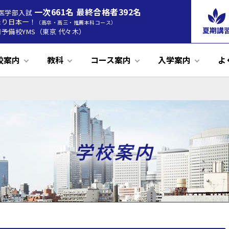
一次661名 最終合格者392名
度 医学部入試
たり日本一！
（高卒・高三・推薦本科コース）
夏期講
予備校YMS（東京 代々木）
校案内
教科
コース案内
入学案内
よ
終了)
案内動画
て
中25
26年度推薦合格実績
教科：物理
教育理念
学費
順天模試
24年度
保護者の方へ
オンライン授業
教科：化学
学習システム
2025年度合格実績
ズバリ的中24
慈恵模試
二世代卒業生インタビュー
教科：生物
学習環境
気象警報時の措置
藤田模試
23年度
2024年度合
教科：医
入試問
大医
ズバ
高3生
中3生〜高2生
私立出願カレンダー
ズバリ的中21
三本科コース
Spireコース
公立医学部推薦本科コース
立医学部推薦本科コース
学校案内