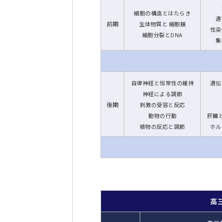
細胞の構造とはたらき
遺
前期
生体物質と 細胞膜
性染
細胞分裂とDNA
集
自律神経と恒常性の維持
遺伝
神経による調節
後期
刺激の受容と反応
動物の行動
肝臓
植物の反応と調節
ホル
高