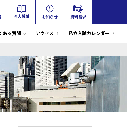
tog
医大模試
お知らせ
資料請求
習
nav
くある質問
アクセス
私立入試カレンダー
格実績
のアート
題分析研究
模試
リ的中23
感染防止の取組
個別相談
私立医学部大学別模試
2026年度合格体験談
22年度
面接・小論文対策
YMS掲載誌のご紹介
オンライン個別相談
その他
ズバリ的中22
私立学費ランキング
82大学判定テスト
2025年度合格体験談
交通アクセス
21年度
留学生
外国人留学生コース