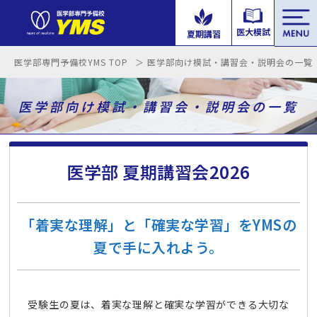
tog
医大模試
夏期講習
nav
医学部専門予備校YMS TOP
医学部向け模試・講習会・説明会の一覧
医学部向け模試・講習会・説明会の一覧
医学部 夏期講習会2026
「着実な理解」と「確実な学習」をYMSの
夏で手に入れよう。
受験生の夏は、着実な理解と確実な学習ができる大切な