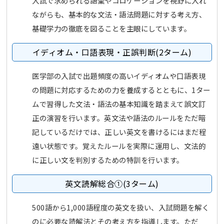
入試で求められる語彙やコロケーションを視野に入れ
ながらも、基本的な文法・語法問題に対する考え方、
基礎学力の徹底を図ることを主眼にしています。
イディオム・口語表現・正誤判断(2ターム)
医学部の入試で出題頻度の高いイディオムや口語表現
の問題に対応するための力を養成するとともに、1ター
ムで習得した文法・語法の基本知識を踏まえて誤文訂
正の演習を行います。英文法や語法のルールをただ暗
記しているだけでは、正しい英文を書けるにはまだ程
遠い状態です。覚えたルールを実際に運用し、文法的
に正しい文を判別するための特訓を行います。
英文読解総合①(3ターム)
500語から1,000語程度の英文を扱い、入試問題を解く
のに必要な読解法とその考え方を指導します。ただ