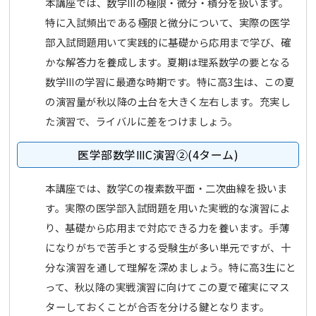
本講座では、数学Ⅲの極限・微分・積分を扱います。
特に入試頻出である極限と微分について、実際の医学
部入試問題用いて実践的に基礎から応用まで学び、確
かな解答力を養成します。夏期は理系数学の要となる
数学Ⅲの学習に最適な時期です。特に高3生は、この夏
の演習量が秋以降の土台を大きく左右します。充実し
た演習で、ライバルに差をつけましょう。
医学部数学ⅢC演習②(4ターム)
本講座では、数学Cの複素数平面・二次曲線を扱いま
す。実際の医学部入試問題を用いた実戦的な演習によ
り、基礎から応用まで対応できる力を養います。手薄
になりがちで苦手とする受験生が多い単元ですが、十
分な演習を通して理解を深めましょう。特に高3生にと
って、秋以降の実戦演習に向けてこの夏で確実にマス
ターしておくことが合否を分ける鍵となります。