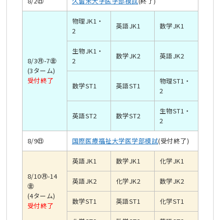
8/2㊐
久留米大学医学部模試
(終了)
物理JK1・
英語JK1
数学JK1
2
生物JK1・
数学JK2
英語JK2
8/3㊊-7㊎
2
(3ターム)
受付終了
物理ST1・
数学ST1
英語ST1
2
生物ST1・
英語ST2
数学ST2
2
8/9㊐
国際医療福祉大学医学部模試
(受付終了)
英語JK1
数学JK1
化学JK1
8/10㊊-14
英語JK2
化学JK2
数学JK2
㊎
(4ターム)
数学ST1
英語ST1
化学ST1
受付終了