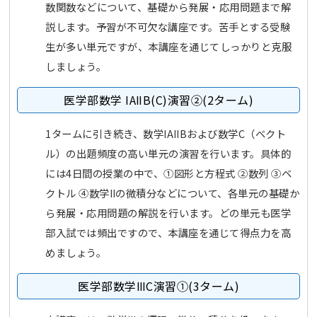
数関数などについて、基礎から発展・応用問題まで解
説します。予習が不可欠な講座です。苦手とする受験
生が多い単元ですが、本講座を通じてしっかりと克服
しましょう。
医学部数学 ⅠAⅡB(C)演習②(2ターム)
1タームに引き続き、数学ⅠAⅡBおよび数学C（ベクト
ル）の出題頻度の高い単元の演習を行います。具体的
には4日間の授業の中で、①図形と方程式 ②数列 ③ベ
クトル ④数学Ⅱの微積分などについて、各単元の基礎か
ら発展・応用問題の解説を行います。どの単元も医学
部入試では頻出ですので、本講座を通じて得点力を高
めましょう。
医学部数学ⅢC演習①(3ターム)