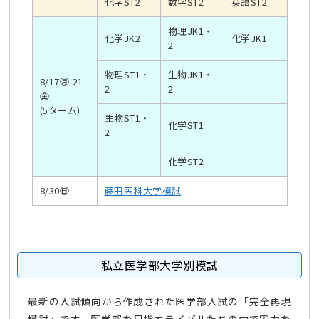
化学ST2
数学ST2
英語ST2
物理JK1・
化学JK2
化学JK1
2
物理ST1・
生物JK1・
8/17㊊-21
2
2
㊎
(5ターム)
生物ST1・
化学ST1
2
化学ST2
8/30㊐
藤田医科大学模試
私立医学部大学別模試
最新の入試傾向から作成された医学部入試の「完全再現