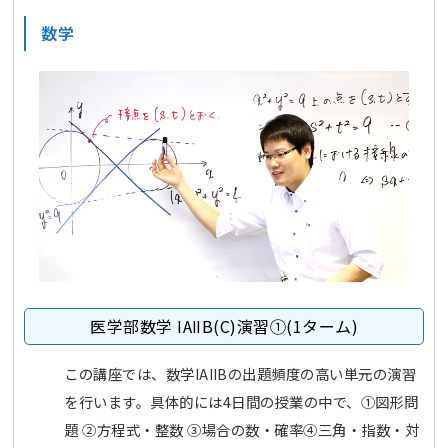
数学
医学部数学 ⅠAⅡB(C)演習①(1ターム)
この講座では、数学ⅠAⅡBの出題頻度の高い単元の演習
を行います。具体的には4日間の授業の中で、①図形問
題 ②方程式・整数 ③場合の数・確率④三角・指数・対