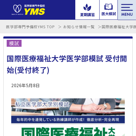
tog
医大模試
夏期講習
nav
医学部専門予備校YMS TOP
お知らせ情報一覧
国際医療福祉大学医
模試
国際医療福祉大学医学部模試 受付開
始(受付終了)
2026年5月8日