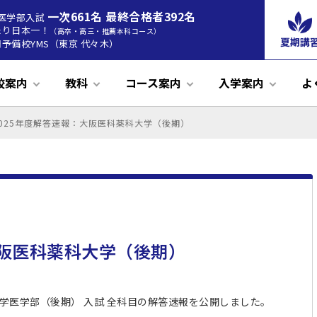
一次661名 最終合格者392名
度 医学部入試
たり日本一！
（高卒・高三・推薦本科コース）
夏期講
予備校YMS（東京 代々木）
校案内
教科
コース案内
入学案内
よ
2025年度解答速報：大阪医科薬科大学（後期）
終了)
案内動画
て
中25
26年度推薦合格実績
教科：物理
教育理念
学費
順天模試
24年度
保護者の方へ
オンライン授業
教科：化学
学習システム
2025年度合格実績
ズバリ的中24
慈恵模試
二世代卒業生インタビュー
教科：生物
学習環境
気象警報時の措置
藤田模試
23年度
2024年度合
教科：医
入試問
大医
ズバ
高3生
中3生〜高2生
私立出願カレンダー
ズバリ的中21
三本科コース
Spireコース
公立医学部推薦本科コース
立医学部推薦本科コース
大阪医科薬科大学（後期）
科大学医学部（後期） 入試 全科目の解答速報を公開しました。