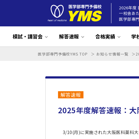
2026年
一校舎あ
医学部専門
模試・講習会
解答速報
合格実績
学
医学部専門予備校YMS TOP
お知らせ情報一覧
推薦対策基礎講座(無料)
合格実績・合格体験談
代表挨拶
入学試験
26年度
講師紹介
担任制度
ズバリ的中26
入学案内・学費制度
教科：英語
夏期講習
2026年度合格実績
YMSとは
学習環境
25年度
教科：数学
国福模試(受付
YMS入学
入学説明会
授業につい
ズバリ的
20
高卒生
国公立本科コース
高
高卒本科コース
国
高卒国公立本科コース
私
私立医学部推薦本科コース
解答速報
2025年度解答速報：
3/10(月)に実施された大阪医科薬