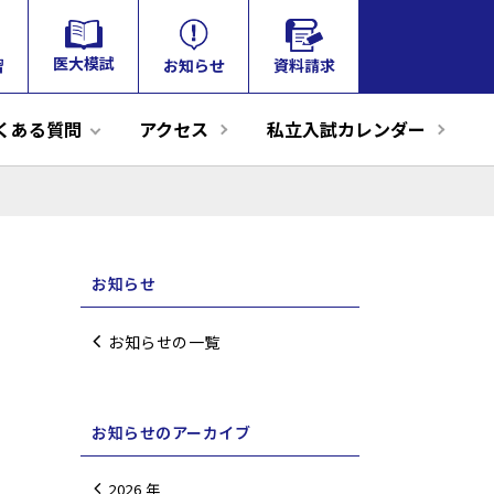
tog
医大模試
お知らせ
資料請求
習
nav
くある質問
アクセス
私立入試カレンダー
格実績
のアート
題分析研究
模試
リ的中23
感染防止の取組
個別相談
私立医学部大学別模試
2026年度合格体験談
22年度
面接・小論文対策
YMS掲載誌のご紹介
オンライン個別相談
その他
ズバリ的中22
私立学費ランキング
82大学判定テスト
2025年度合格体験談
交通アクセス
21年度
留学生
外国人留学生コース
お知らせ
お知らせの一覧
お知らせのアーカイブ
2026