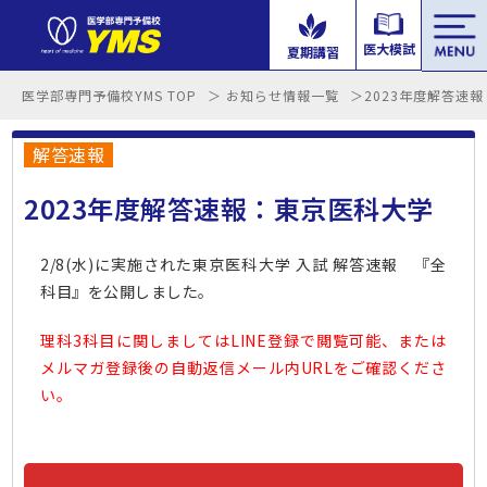
tog
医大模試
夏期講習
nav
医学部専門予備校YMS TOP
お知らせ情報一覧
2023年度解答速
解答速報
2023年度解答速報：東京医科大学
2/8(水)に実施された東京医科大学 入試 解答速報 『全
科目』を公開しました。
理科3科目に関しましてはLINE登録で閲覧可能、または
メルマガ登録後の自動返信メール内URLをご確認くださ
い。